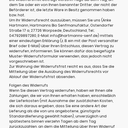
dem Sie oder ein von Ihnen benannter Dritter, der nicht der
Beförderer ist, die letzte Ware in Besitz genommen haben
bzw. hat.
Um Ihr Widerrufsrecht auszuüben, müssen Sie uns (Anke
Hartmann, Hartmanns Bio Senfmanufaktur, Ostendorfer
Straße 17 a, 27726 Worpsede, Deutschland, Tel.:
047929897280, E-Mail: info@hartmanns-senf.de) mittels
einer eindeutigen Erklärung (z. B. ein mit der Post versandter
Brief oder E-Mail) über Ihren Entschluss, diesen Vertrag zu
widerrufen, informieren. Sie können dafür das beigefügte
Muster-Widerrufsformular verwenden, das jedoch nicht
vorgeschrieben ist.
Zur Wahrung der Widerrufsfrist reicht es aus, dass Sie die
Mitteilung über die Ausübung des Widerrufsrechts vor
Ablauf der Widerrufsfrist absenden.
Folgen des Widerrufs
Wenn Sie diesen Vertrag widerrufen, haben wir Ihnen alle
Zahlungen, die wir von Ihnen erhalten haben, einschließlich
der Lieferkosten (mit Ausnahme der zusätzlichen Kosten,
die sich daraus ergeben, dass Sie eine andere Art der
Lieferung als die von uns angebotene, günstigste
Standardlieferung gewählt haben), unverzüglich und
spätestens binnen vierzehn Tagen ab dem Tag
zurückzuzahlen, an dem die Mitteilung über Ihren Widerruf